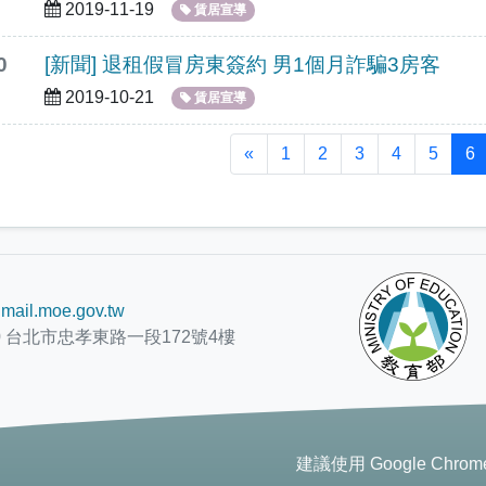
2019-11-19
賃居宣導
0
[新聞] 退租假冒房東簽約 男1個月詐騙3房客
2019-10-21
賃居宣導
«
1
2
3
4
5
6
mail.moe.gov.tw
0 台北市忠孝東路一段172號4樓
建議使用 Google Chr