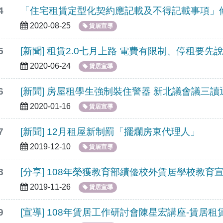
4
「住宅租賃定型化契約應記載及不得記載事項」
2020-08-25
賃居宣導
5
[新聞] 租賃2.0七月上路 電費有限制、停租要先
2020-06-24
賃居宣導
6
[新聞] 房屋租學生強制裝住警器 新北議會議三讀
2020-01-16
賃居宣導
7
[新聞] 12月租屋新制罰「擺爛房東代理人」
2019-12-10
賃居宣導
8
[分享] 108年榮獲教育部績優校外賃居學校教育
2019-11-26
賃居宣導
9
[宣導] 108年賃居工作研討會陳星宏講座-賃居