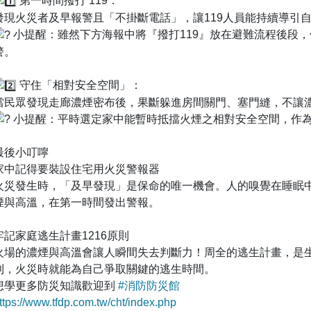
第一時間撥打 119：
發現火災者及早報警且「不掛斷電話」，讓119人員能持續導引
小提醒：雖然下方海報中將『撥打119』放在避難流程後段
警。
守住「相對安全空間」：
當民眾發現走廊濃煙密布後，果斷躲進房間關門、塞門縫，不讓
小提醒：平時選定家中能暫時抵擋火煙之相對安全空間，作
最後小叮嚀
家中記得要裝設住宅用火災警報器
火災發生時，「及早發現」是保命的唯一機會。人的嗅覺在睡眠中
煙與高溫，在第一時間發出警報。
牢記家庭逃生計畫1216原則
火場的濃煙與高溫會讓人瞬間失去判斷力！周全的逃生計畫，是生
則，火災時就能為自己爭取關鍵的逃生時間。
想學更多防災知識歡迎到
#消防防災館
ttps://www.tfdp.com.tw/cht/index.php