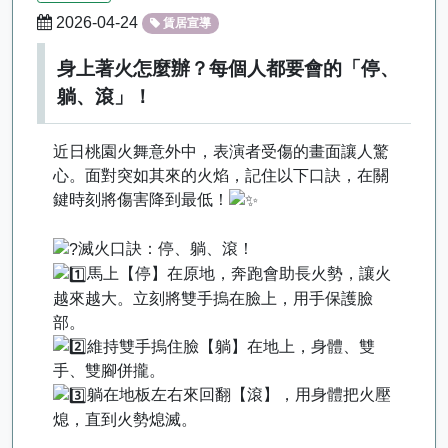
2026-04-24
賃居宣導
身上著火怎麼辦？每個人都要會的「停、
躺、滾」！
近日桃園火舞意外中，表演者受傷的畫面讓人驚
心。面對突如其來的火焰，記住以下口訣，在關
鍵時刻將傷害降到最低！
滅火口訣：停、躺、滾！
馬上【停】在原地，奔跑會助長火勢，讓火
越來越大。立刻將雙手摀在臉上，用手保護臉
部。
維持雙手摀住臉【躺】在地上，身體、雙
手、雙腳併攏。
躺在地板左右來回翻【滾】，用身體把火壓
熄，直到火勢熄滅。